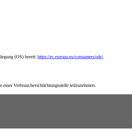
ilegung (OS) bereit:
https://ec.europa.eu/consumers/odr/
.
vor einer Verbraucherschlichtungsstelle teilzunehmen.