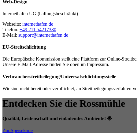
Web-Design
Internethafen UG (haftungsbeschränkt)
Webseite:
internethafen.de
Telefon:
+49 211 54217380
E-Mail:
support@internethafen.de
EU-Streitschlichtung
Die Europäische Kommission stellt eine Plattform zur Online-Streitbe
Unsere E-Mail-Adresse finden Sie oben im Impressum.
Verbraucher­streit­beilegung/Universal­schlichtungs­stelle
Wir sind nicht bereit oder verpflichtet, an Streitbeilegungsverfahren 
Entdecken Sie die Rossmühle
Qualität, Leidenschaft und einladendes Ambiente! 🌟
Zur Speisekarte